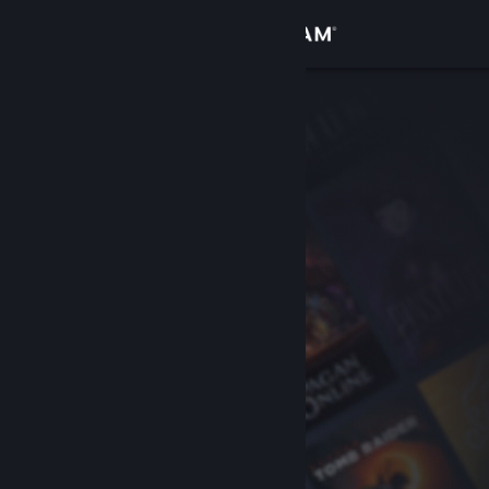
登录
商店
社区
关于
客服
更改语言
获取 Steam 手机应用
查看桌面版网站