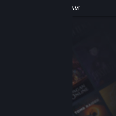
登录
商店
社区
关于
客服
更改语言
获取 Steam 手机应用
查看桌面版网站