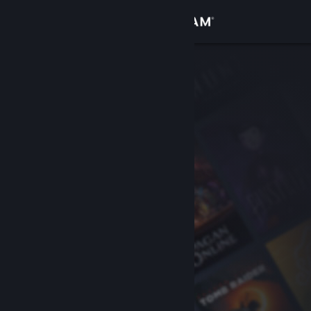
登录
商店
社区
关于
客服
更改语言
获取 Steam 手机应用
查看桌面版网站