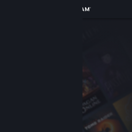
登录
商店
社区
关于
客服
更改语言
获取 Steam 手机应用
查看桌面版网站