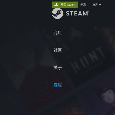
安装 Steam
登录
|
语言
商店
社区
关于
客服