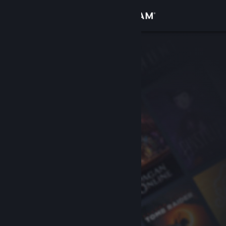
登录
商店
社区
关于
客服
更改语言
获取 Steam 手机应用
查看桌面版网站