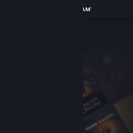
登录
商店
社区
关于
客服
更改语言
获取 Steam 手机应用
查看桌面版网站