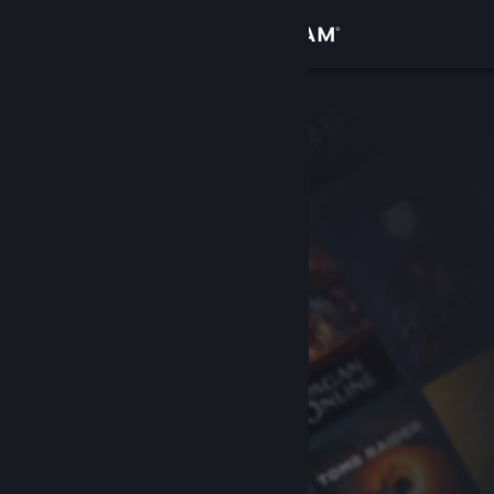
登录
商店
社区
关于
客服
更改语言
获取 Steam 手机应用
查看桌面版网站