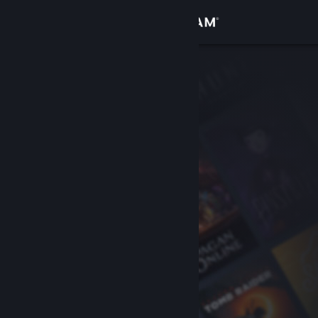
登录
商店
社区
关于
客服
更改语言
获取 Steam 手机应用
查看桌面版网站