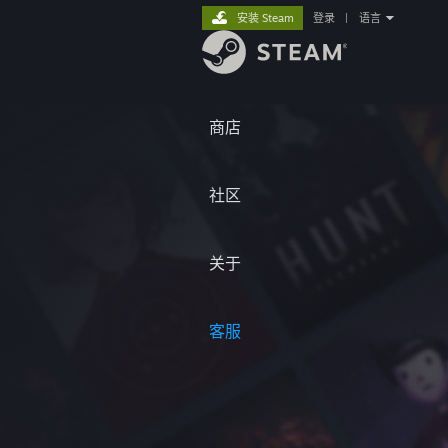
安装 Steam
登录
|
语言
商店
社区
关于
客服