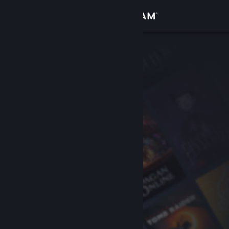
登录
商店
社区
关于
客服
更改语言
获取 Steam 手机应用
查看桌面版网站