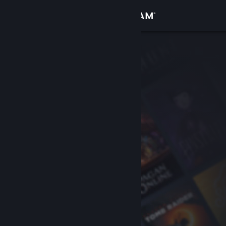
登录
商店
社区
关于
客服
更改语言
获取 Steam 手机应用
查看桌面版网站