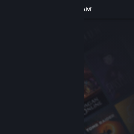
登录
商店
社区
关于
客服
更改语言
获取 Steam 手机应用
查看桌面版网站