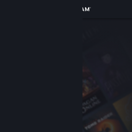
登录
商店
社区
关于
客服
更改语言
获取 Steam 手机应用
查看桌面版网站