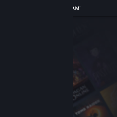
登录
商店
社区
关于
客服
更改语言
获取 Steam 手机应用
查看桌面版网站