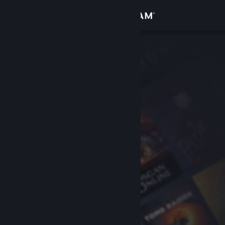
登录
商店
社区
关于
客服
更改语言
获取 Steam 手机应用
查看桌面版网站