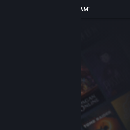
登录
商店
社区
关于
客服
更改语言
获取 Steam 手机应用
查看桌面版网站