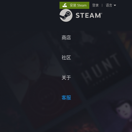
安装 Steam
登录
|
语言
商店
社区
关于
客服