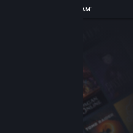
登录
商店
社区
关于
客服
更改语言
获取 Steam 手机应用
查看桌面版网站