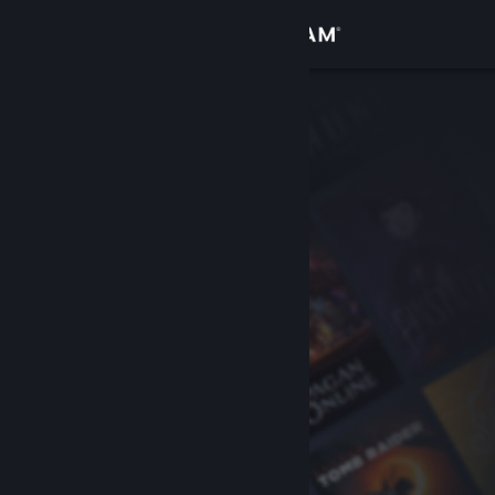
登录
商店
社区
关于
客服
更改语言
获取 Steam 手机应用
查看桌面版网站