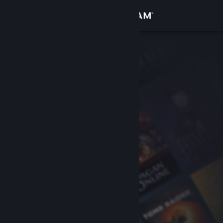
登录
商店
社区
关于
客服
更改语言
获取 Steam 手机应用
查看桌面版网站