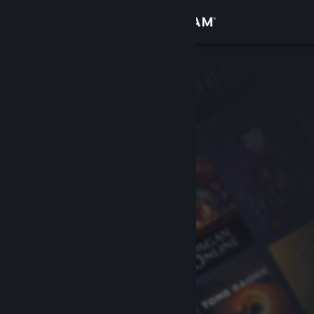
登录
商店
社区
关于
客服
更改语言
获取 Steam 手机应用
查看桌面版网站