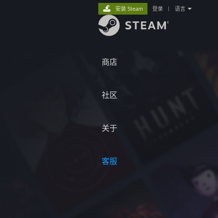
安装 Steam
登录
|
语言
商店
社区
关于
客服