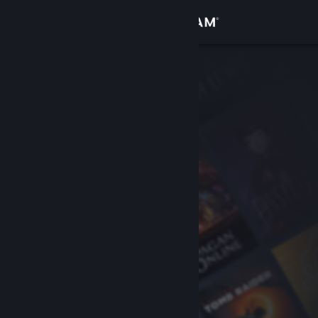
登录
商店
社区
关于
客服
更改语言
获取 Steam 手机应用
查看桌面版网站