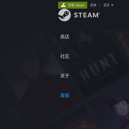
安装 Steam
登录
|
语言
商店
社区
关于
客服