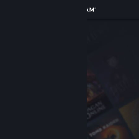
登录
商店
社区
关于
客服
更改语言
获取 Steam 手机应用
查看桌面版网站