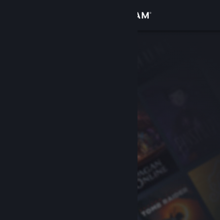
登录
商店
社区
关于
客服
更改语言
获取 Steam 手机应用
查看桌面版网站