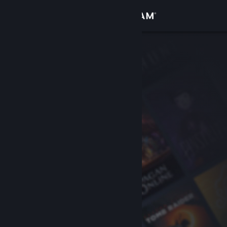
登录
商店
社区
关于
客服
更改语言
获取 Steam 手机应用
查看桌面版网站