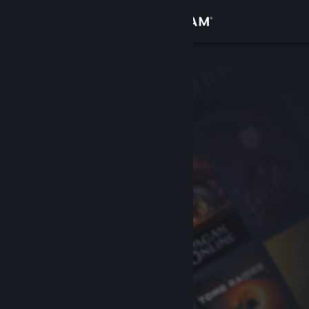
登录
商店
社区
关于
客服
更改语言
获取 Steam 手机应用
查看桌面版网站