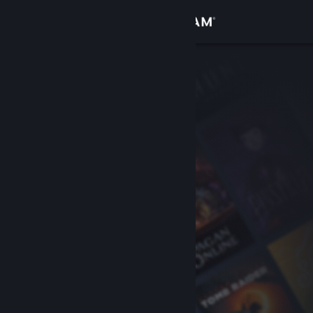
登录
商店
社区
关于
客服
更改语言
获取 Steam 手机应用
查看桌面版网站