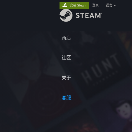
安装 Steam
登录
|
语言
商店
社区
关于
客服