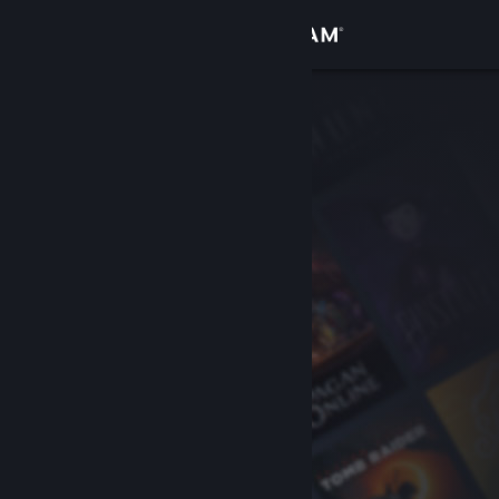
登录
商店
社区
关于
客服
更改语言
获取 Steam 手机应用
查看桌面版网站