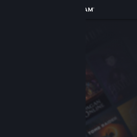
登录
商店
社区
关于
客服
更改语言
获取 Steam 手机应用
查看桌面版网站