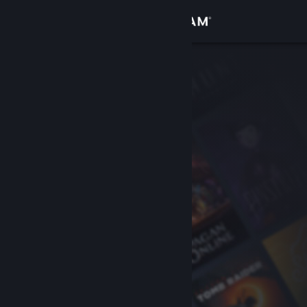
登录
商店
社区
关于
客服
更改语言
获取 Steam 手机应用
查看桌面版网站