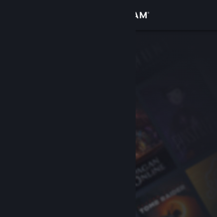
登录
商店
社区
关于
客服
更改语言
获取 Steam 手机应用
查看桌面版网站