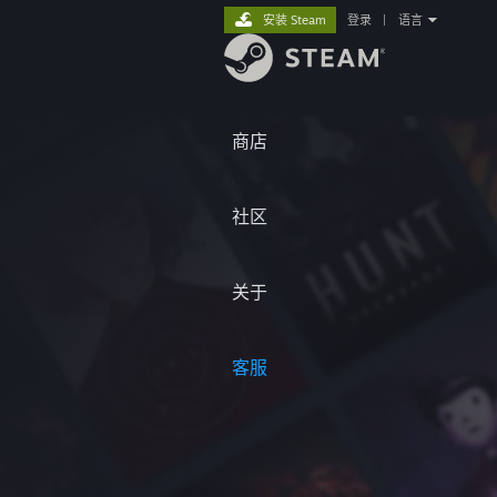
安装 Steam
登录
|
语言
商店
社区
关于
客服