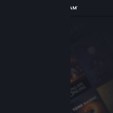
登录
商店
社区
关于
客服
更改语言
获取 Steam 手机应用
查看桌面版网站