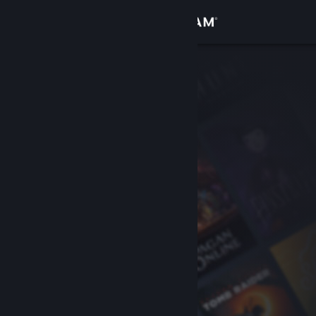
登录
商店
社区
关于
客服
更改语言
获取 Steam 手机应用
查看桌面版网站