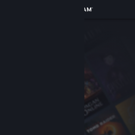
登录
商店
社区
关于
客服
更改语言
获取 Steam 手机应用
查看桌面版网站