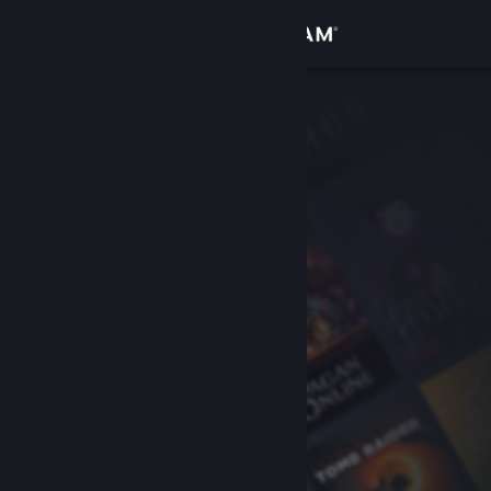
登录
商店
社区
关于
客服
更改语言
获取 Steam 手机应用
查看桌面版网站