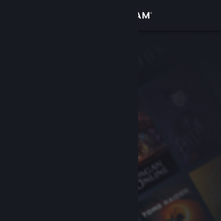
登录
商店
社区
关于
客服
更改语言
获取 Steam 手机应用
查看桌面版网站