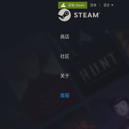
安装 Steam
登录
|
语言
商店
社区
关于
客服