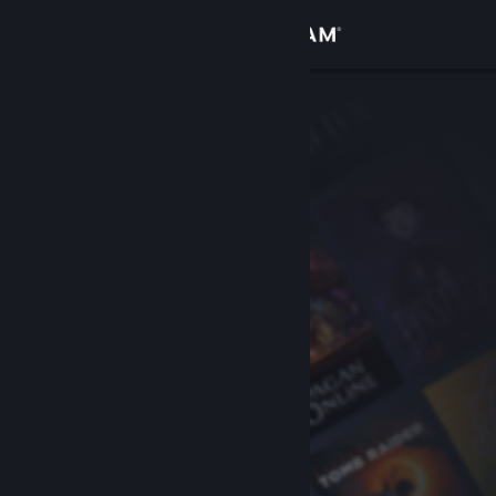
登录
商店
社区
关于
客服
更改语言
获取 Steam 手机应用
查看桌面版网站