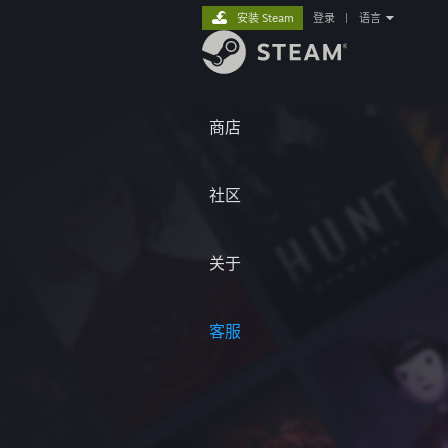
安装 Steam
登录
|
语言
商店
社区
关于
客服