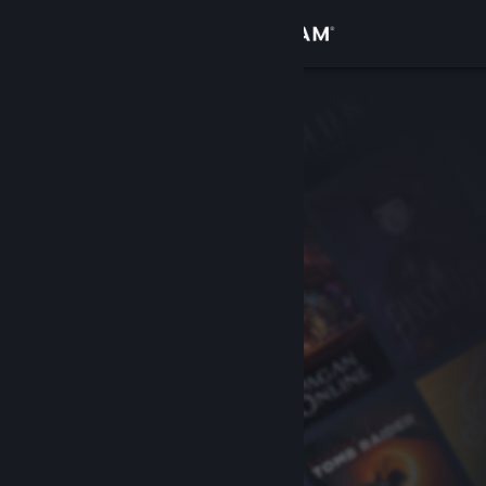
登录
商店
社区
关于
客服
更改语言
获取 Steam 手机应用
查看桌面版网站