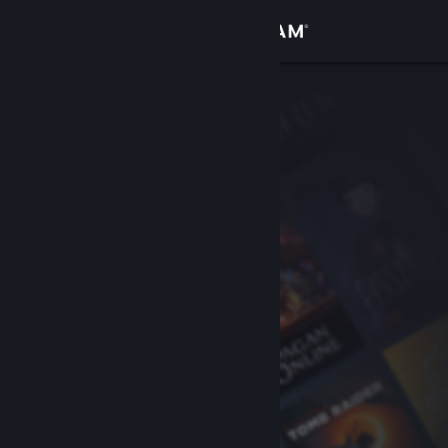
登录
商店
社区
关于
客服
更改语言
获取 Steam 手机应用
查看桌面版网站