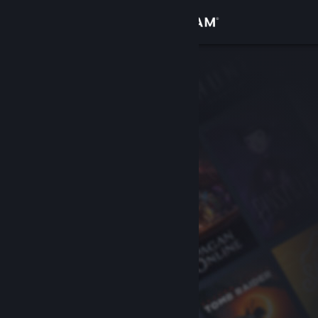
登录
商店
社区
关于
客服
更改语言
获取 Steam 手机应用
查看桌面版网站