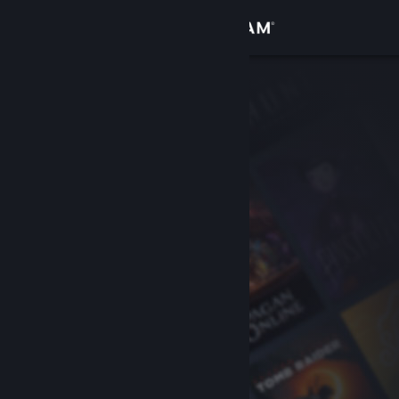
登录
商店
社区
关于
客服
更改语言
获取 Steam 手机应用
查看桌面版网站