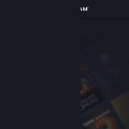
登录
商店
社区
关于
客服
更改语言
获取 Steam 手机应用
查看桌面版网站