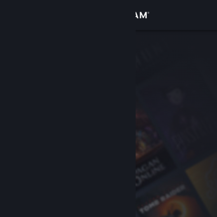
登录
商店
社区
关于
客服
更改语言
获取 Steam 手机应用
查看桌面版网站